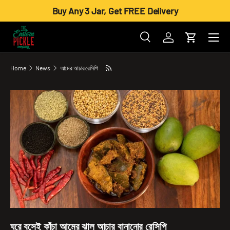
Buy Any 3 Jar, Get FREE Delivery
Skip to content
Menu
Search
Log in
Cart
Search
Product type
All
Home
News
আমের আচার রেসিপি
ঘরে বসেই কাঁচা আমের ঝাল আচার বানানোর রেসিপি