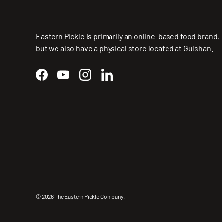
Eastern Pickle is primarily an online-based food brand,
but we also have a physical store located at Gulshan.
Facebook
YouTube
Instagram
LinkedIn
© 2026
The Eastern Pickle Company
.