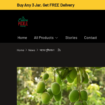
Buy Any 3 Jar, Get FREE Delivery
Skip to content
Home
All Products
Stories
Contact
Home
News
আমের পুষ্টিগুনাগুণ