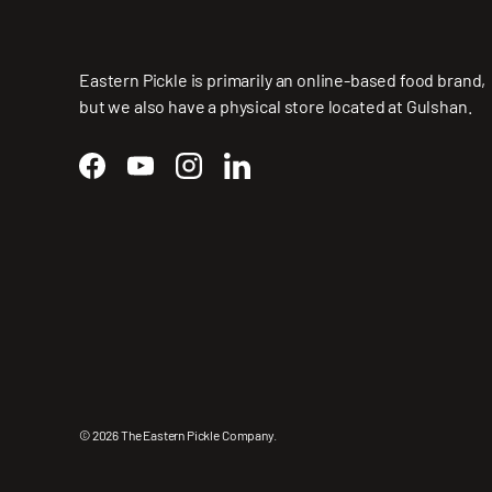
Eastern Pickle is primarily an online-based food brand,
but we also have a physical store located at Gulshan.
Facebook
YouTube
Instagram
LinkedIn
© 2026
The Eastern Pickle Company
.