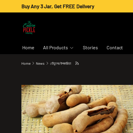
Buy Any 3 Jar, Get FREE Delivery
Skip to content
Home
All Products
Stories
Contact
Home
News
তেঁতুলের উপকারিতা